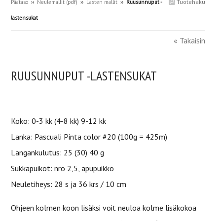
Tuotehaku
Päätaso
››
Neulemallit (pdf)
››
Lasten mallit
››
Ruusunnuput -
lastensukat
« Takaisin
RUUSUNNUPUT -LASTENSUKAT
Koko: 0-3 kk (4-8 kk) 9-12 kk
Lanka: Pascuali Pinta color #20 (100g = 425m)
Langankulutus: 25 (30) 40 g
Sukkapuikot: nro 2,5, apupuikko
Neuletiheys: 28 s ja 36 krs / 10 cm
Ohjeen kolmen koon lisäksi voit neuloa kolme lisäkokoa