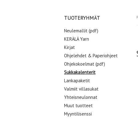
TUOTERYHMÄT
P
Neulemallit (pdf)
KERÄLÄ Yarn
Kirjat
Ohjelehdet & Paperiohjeet
Ohjekokoelmat (pdf)
Sukkakalenterit
Lankapaketit
Valmiit villasukat
Yhteisneulonnat
Muut tuotteet
Myyntilisenssi