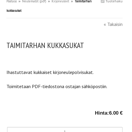
Tuotehaku
Päätaso
››
Neulemallit (pdf)
››
Kirjoneuleet
››
Taimitarhan
kukkasukat
« Takaisin
TAIMITARHAN KUKKASUKAT
Ihastuttavat kukkaiset kirjoneulepolvisukat.
Toimitetaan PDF-tiedostona ostajan sähköpostiin.
Hinta:
6.00 €