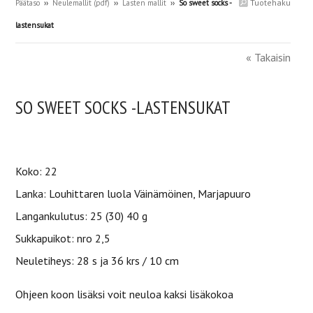
Tuotehaku
Päätaso
››
Neulemallit (pdf)
››
Lasten mallit
››
So sweet socks -
lastensukat
« Takaisin
SO SWEET SOCKS -LASTENSUKAT
Koko: 22
Lanka: Louhittaren luola Väinämöinen, Marjapuuro
Langankulutus: 25 (30) 40 g
Sukkapuikot: nro 2,5
Neuletiheys: 28 s ja 36 krs / 10 cm
Ohjeen koon lisäksi voit neuloa kaksi lisäkokoa