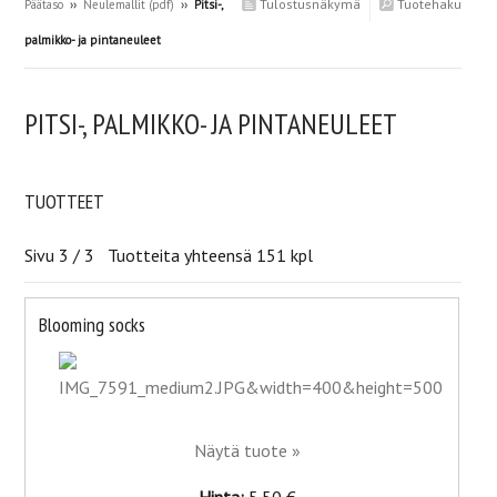
Tulostusnäkymä
Tuotehaku
Päätaso
››
Neulemallit (pdf)
››
Pitsi-,
palmikko- ja pintaneuleet
PITSI-, PALMIKKO- JA PINTANEULEET
TUOTTEET
Sivu 3 / 3 Tuotteita yhteensä 151 kpl
Blooming socks
Näytä tuote »