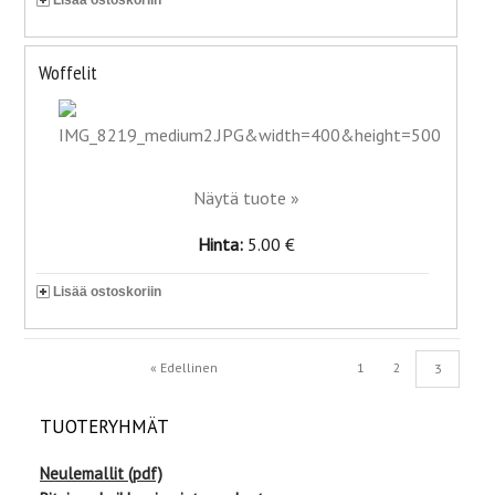
Woffelit
Näytä tuote »
Hinta:
5.00 €
Lisää ostoskoriin
« Edellinen
1
2
3
TUOTERYHMÄT
Neulemallit (pdf)