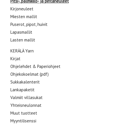
Pitsi-, palmikko- ja pintaneuleet
Kirjoneuleet
Miesten mallit
Puserot, pipot, huivit
Lapasmallit
Lasten mallit
KERÄLÄ Yarn
Kirjat
Ohjelehdet & Paperiohjeet
Ohjekokoelmat (pdf)
Sukkakalenterit
Lankapaketit
Valmiit villasukat
Yhteisneulonnat
Muut tuotteet
Myyntilisenssi