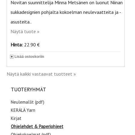
Novitan suunnittelija Minna Metsänen on luonut Niinan
sukkadesignien pohjalta kokoelman neulevaatteita ja -
asusteita..
Näytä tuote »
Hinta:
22.90 €
Lisää ostoskoriin
Näytä kaikki vastaavat tuotteet »
TUOTERYHMÄT
Neulemallit (pdf)
KERÄLÄ Yarn
Kirjat
Ohjelehdet & Paperiohjeet
Ohjekokoelmat (pdf)