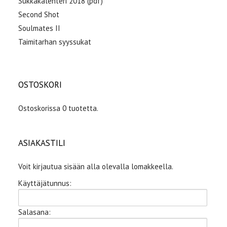
Sukkakalenteri 2018 (pdf)
Second Shot
Soulmates II
Taimitarhan syyssukat
OSTOSKORI
Ostoskorissa 0 tuotetta.
ASIAKASTILI
Voit kirjautua sisään alla olevalla lomakkeella.
Käyttäjätunnus:
Salasana: