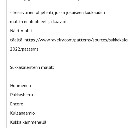
- 36-sivuinen ohjelehti, jossa jokaiseen kuukauden
malliin neuleohjeet ja kaaviot
Näet mallit
täältä: https://www.ravelry.com/patterns/sources/sukkakalen
2022/patterns
Sukkakalenterin mallit:
Huomenna
Pakkasherra
Encore
Kultanaamio
Kukka kämmenellä