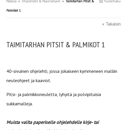
Tuotehaku
Päätaso
››
Ohjelehdet & Paperiohjeet
››
Taimitarhan Pitsit &
Palmikot 1
« Takaisin
TAIMITARHAN PITSIT & PALMIKOT 1
40-sivuinen ohjelehti, jossa jokaiseen kymmeneen malliin
neuleohjeet ja kaaviot.
Pitsi- ja palmikkoneuletta, lyhyitä ja polvipituisia
sukkamalleja.
Muista valita paperiselle ohjelehdelle kirje- tai