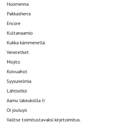
Huomenna
Pakkasherra
Encore
Kultanaamio
Kukka kämmenellä
Veneretket
Mojito
Koivuahot
Syysunelmia
Lähtisitkö
Aamu lakeuksilla II
Oi jouluyö
Valitse toimitustavaksi kirjetoimitus.