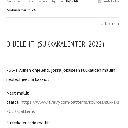
Tuotehaku
Päätaso
››
Ohjelehdet & Paperiohjeet
››
Ohjelehti
(Sukkakalenteri 2022)
« Takaisin
OHJELEHTI (SUKKAKALENTERI 2022)
- 36-sivuinen ohjelehti, jossa jokaiseen kuukauden malliin
neuleohjeet ja kaaviot
Näet mallit
täältä:
https://www.ravelry.com/patterns/sources/sukkakalent
2022/patterns
Sukkakalenterin mallit: