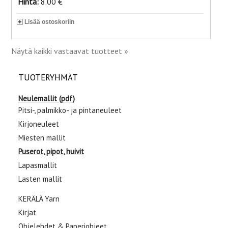
Hinta:
8.00 €
Lisää ostoskoriin
Näytä kaikki vastaavat tuotteet »
TUOTERYHMÄT
Neulemallit (pdf)
Pitsi-, palmikko- ja pintaneuleet
Kirjoneuleet
Miesten mallit
Puserot, pipot, huivit
Lapasmallit
Lasten mallit
KERÄLÄ Yarn
Kirjat
Ohjelehdet & Paperiohjeet