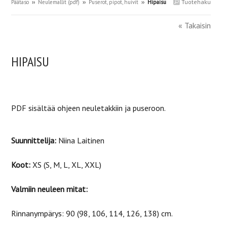
Tuotehaku
Päätaso
››
Neulemallit (pdf)
››
Puserot, pipot, huivit
››
Hipaisu
« Takaisin
HIPAISU
PDF sisältää ohjeen neuletakkiin ja puseroon.
Suunnittelija:
Niina Laitinen
Koot:
XS (S, M, L, XL, XXL)
Valmiin neuleen mitat:
Rinnanympärys: 90 (98, 106, 114, 126, 138) cm.