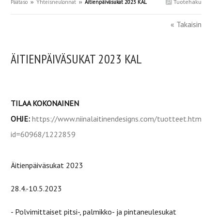
Tuotehaku
Päätaso
››
Yhteisneulonnat
››
Äitienpäiväsukat 2023 KAL
« Takaisin
ÄITIENPÄIVÄSUKAT 2023 KAL
TILAA KOKONAINEN
OHJE:
https://www.niinalaitinendesigns.com/tuotteet.html?
id=60968/1222859
Äitienpäiväsukat 2023
28.4.-10.5.2023
- Polvimittaiset pitsi-, palmikko- ja pintaneulesukat