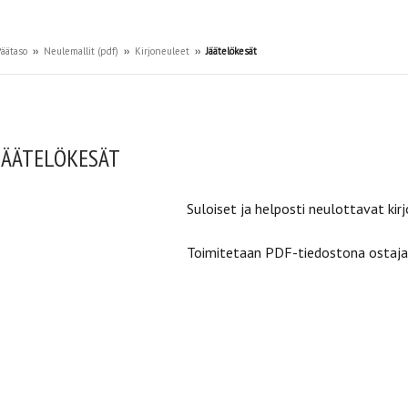
äätaso
››
Neulemallit (pdf)
››
Kirjoneuleet
››
Jäätelökesät
JÄÄTELÖKESÄT
Suloiset ja helposti neulottavat kir
Toimitetaan PDF-tiedostona ostajan