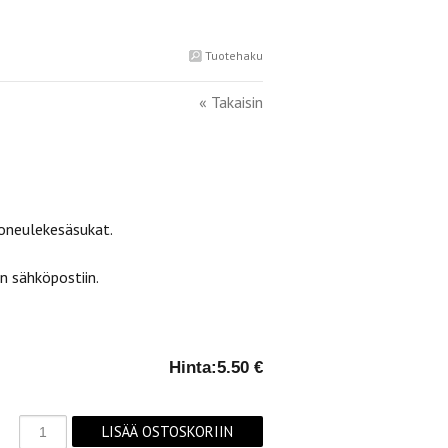
Tuotehaku
« Takaisin
joneulekesäsukat.
 sähköpostiin.
Hinta:
5.50 €