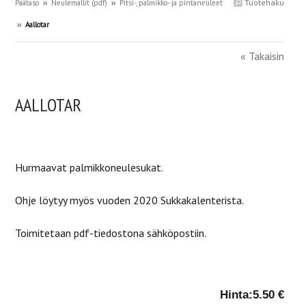
Tuotehaku
Päätaso
››
Neulemallit (pdf)
››
Pitsi-, palmikko- ja pintaneuleet
››
Aallotar
« Takaisin
AALLOTAR
Hurmaavat palmikkoneulesukat.
Ohje löytyy myös vuoden 2020 Sukkakalenterista.
Toimitetaan pdf-tiedostona sähköpostiin.
Hinta:
5.50 €