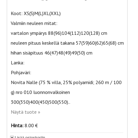
Koot: XS(S)M(L)XL(XXL)
Valmiin neuleen mitat:
vartalon ympärys 88(96)104(112)120(128) cm
neuleen pituus keskellä takana 57(59)60(62)65(68) cm
hihan sisäpituus 46(47)48(49)49(50) cm
Lanka:
Pohjaväri:
Novita Nalle (75 % villa, 25% polyamidi; 260 m / 100
g) nro 010 luonnonvalkoinen
300(350)400(450)500(550)..
Näytä tuote »
Hinta:
8.00 €
Lisää ostoskoriin