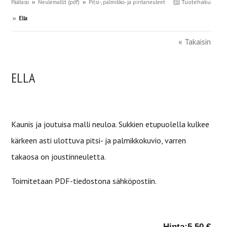
Tuotehaku
Päätaso
››
Neulemallit (pdf)
››
Pitsi-, palmikko- ja pintaneuleet
››
Ella
« Takaisin
ELLA
Kaunis ja joutuisa malli neuloa. Sukkien etupuolella kulkee
kärkeen asti ulottuva pitsi- ja palmikkokuvio, varren
takaosa on joustinneuletta.
Toimitetaan PDF-tiedostona sähköpostiin.
Hinta:
5.50 €