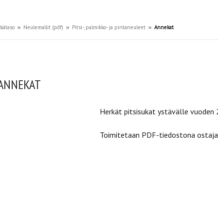
äätaso
››
Neulemallit (pdf)
››
Pitsi-, palmikko- ja pintaneuleet
››
Annekat
ANNEKAT
Herkät pitsisukat ystävälle vuoden 
Toimitetaan PDF-tiedostona ostajan