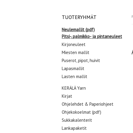
TUOTERYHMÄT
P
Neulemallit (pdf)
Pitsi-, palmikko- ja pintaneuleet
Kirjoneuleet
Miesten mallit
Puserot, pipot, huivit
Lapasmallit
Lasten mallit
KERÄLÄ Yarn
Kirjat
Ohjelehdet & Paperiohjeet
Ohjekokoelmat (pdf)
Sukkakalenterit
Lankapaketit