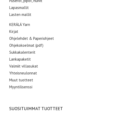
Puserot, pipot, huivit
Lapasmallit
Lasten mallit
KERÄLÄ Yarn
Kirjat
Ohjelehdet & Paperiohjeet
Ohjekokoelmat (pdf)
Sukkakalenterit
Lankapaketit
Valmiit villasukat
Yhteisneulonnat
Muut tuotteet
Myyntilisenssi
SUOSITUIMMAT TUOTTEET