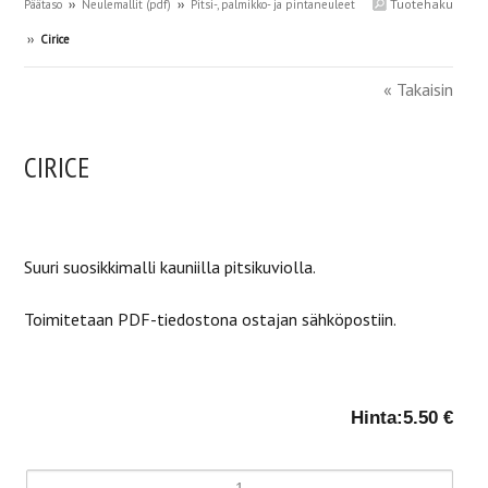
Tuotehaku
Päätaso
››
Neulemallit (pdf)
››
Pitsi-, palmikko- ja pintaneuleet
››
Cirice
« Takaisin
CIRICE
Suuri suosikkimalli kauniilla pitsikuviolla.
Toimitetaan PDF-tiedostona ostajan sähköpostiin.
Hinta:
5.50 €