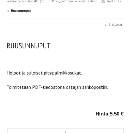
Tuotehaku
Päätaso
››
Neulemallit (pdf)
››
Pitsi-, palmikko- ja pintaneuleet
››
Ruusunnuput
« Takaisin
RUUSUNNUPUT
Helpot ja suloiset pitsipalmikkosukat.
Toimitetaan PDF-tiedostona ostajan sähköpostiin.
Hinta:
5.50 €