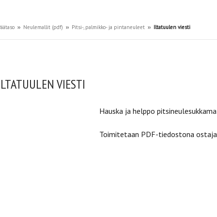
äätaso
››
Neulemallit (pdf)
››
Pitsi-, palmikko- ja pintaneuleet
››
Iltatuulen viesti
ILTATUULEN VIESTI
Hauska ja helppo pitsineulesukkamal
Toimitetaan PDF-tiedostona ostajan