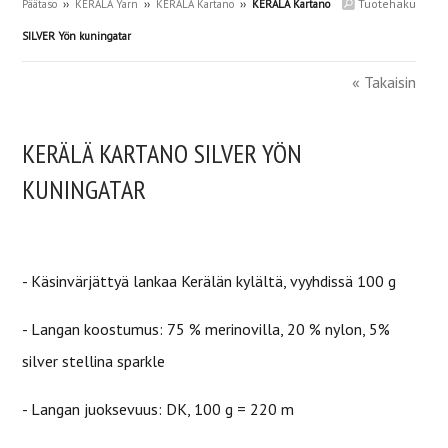
Tuotehaku
Päätaso
››
KERÄLÄ Yarn
››
KERÄLÄ Kartano
››
KERÄLÄ Kartano
SILVER Yön kuningatar
« Takaisin
KERÄLÄ KARTANO SILVER YÖN
KUNINGATAR
- Käsinvärjättyä lankaa
Kerälän kylältä, vyyhdissä 100 g
- Langan koostumus: 75 % merinovilla, 20 % nylon, 5%
silver stellina sparkle
- Langan juoksevuus: DK,
100 g = 220 m