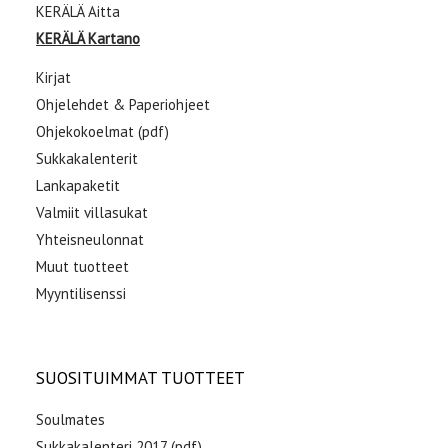
KERÄLÄ Aitta
KERÄLÄ Kartano
Kirjat
Ohjelehdet & Paperiohjeet
Ohjekokoelmat (pdf)
Sukkakalenterit
Lankapaketit
Valmiit villasukat
Yhteisneulonnat
Muut tuotteet
Myyntilisenssi
SUOSITUIMMAT TUOTTEET
Soulmates
Sukkakalenteri 2017 (pdf)