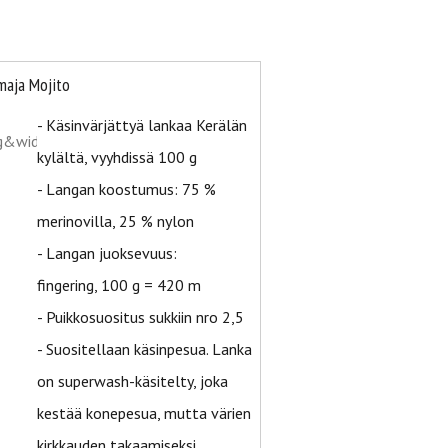
maja Mojito
- Käsinvärjättyä lankaa Kerälän
kylältä, vyyhdissä 100 g
- Langan koostumus: 75 %
merinovilla, 25 % nylon
- Langan juoksevuus:
fingering, 100 g = 420 m
- Puikkosuositus sukkiin nro 2,5
- Suositellaan käsinpesua. Lanka
on superwash-käsitelty, joka
kestää konepesua, mutta värien
kirkkauden takaamiseksi..