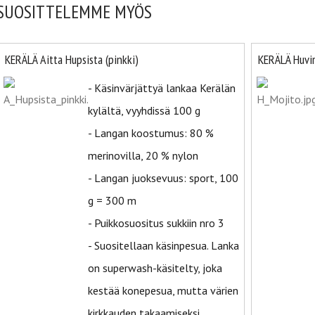
SUOSITTELEMME MYÖS
KERÄLÄ Aitta Hupsista (pinkki)
KERÄLÄ Huvi
- Käsinvärjättyä lankaa Kerälän
kylältä, vyyhdissä 100 g
- Langan koostumus: 80 %
merinovilla, 20 % nylon
- Langan juoksevuus: sport, 100
g = 300 m
- Puikkosuositus sukkiin nro 3
- Suositellaan käsinpesua. Lanka
on superwash-käsitelty, joka
kestää konepesua, mutta värien
kirkkauden takaamiseksi