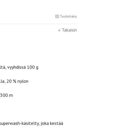
Tuotehaku
« Takaisin
ltä, vyyhdissä 100 g
la, 20 % nylon
 300 m
superwash-käsitelty, joka kestää