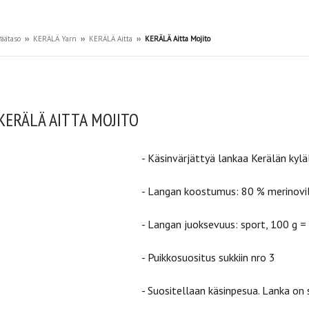
äätaso
››
KERÄLÄ Yarn
››
KERÄLÄ Aitta
››
KERÄLÄ Aitta Mojito
KERÄLÄ AITTA MOJITO
- Käsinvärjättyä lankaa
Kerälän kylä
- Langan koostumus: 80 % merinovil
- Langan juoksevuus: sport,
100 g =
- Puikkosuositus sukkiin nro 3
- Suositellaan käsinpesua. Lanka on 