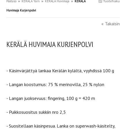
Tuotehaku
Päätaso
››
KERÄLÄ Yarn
››
KERÄLÄ Huvimaja
››
KERÄLÄ
Huvimaja Kurjenpolvi
« Takaisin
KERÄLÄ HUVIMAJA KURJENPOLVI
- Käsinvärjättyä lankaa
Kerälän kylältä, vyyhdissä 100 g
- Langan koostumus: 75 % merinovilla, 25 % nylon
- Langan juoksevuus: fingering,
100 g = 420 m
- Puikkosuositus sukkiin nro 2,5
- Suositellaan käsinpesua. Lanka on superwash-käsitelty,