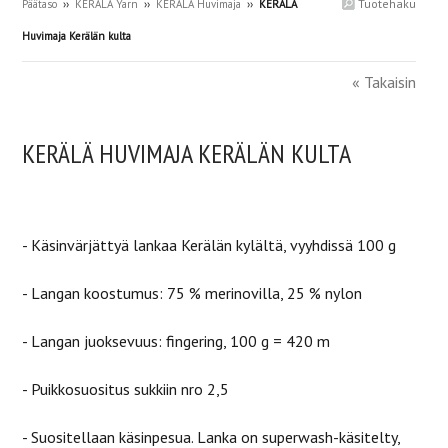
Tuotehaku
Päätaso
››
KERÄLÄ Yarn
››
KERÄLÄ Huvimaja
››
KERÄLÄ
Huvimaja Kerälän kulta
« Takaisin
KERÄLÄ HUVIMAJA KERÄLÄN KULTA
- Käsinvärjättyä lankaa
Kerälän kylältä, vyyhdissä 100 g
- Langan koostumus: 75 % merinovilla, 25 % nylon
- Langan juoksevuus: fingering,
100 g = 420 m
- Puikkosuositus sukkiin nro 2,5
- Suositellaan käsinpesua. Lanka on superwash-käsitelty,