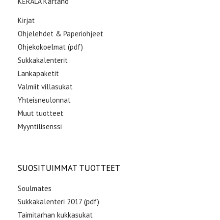
KERÄLÄ Kartano
Kirjat
Ohjelehdet & Paperiohjeet
Ohjekokoelmat (pdf)
Sukkakalenterit
Lankapaketit
Valmiit villasukat
Yhteisneulonnat
Muut tuotteet
Myyntilisenssi
SUOSITUIMMAT TUOTTEET
Soulmates
Sukkakalenteri 2017 (pdf)
Taimitarhan kukkasukat