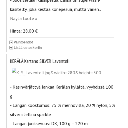
- Suositellaan käsinpesua. Lanka on superwash-
käsitelty, joka kestää konepesua, mutta värien..
Näytä tuote »
Hinta: 28.00 €
Vaihtoehdot
Lisää ostoskoriin
KERÄLÄ Kartano SILVER Laventeli
- Käsinvärjättyä lankaa Kerälän kylältä, vyyhdissä 100
g
- Langan koostumus: 75 % merinovilla, 20 % nylon, 5%
silver stellina sparkle
- Langan juoksevuus: DK, 100 g = 220 m