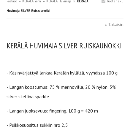
Tuotehaku
Päätaso
››
KERÄLÄ Yarn
››
KERÄLÄ Huvimaja
››
KERÄLÄ
Huvimaja SILVER Ruiskaunokki
« Takaisin
KERÄLÄ HUVIMAJA SILVER RUISKAUNOKKI
- Käsinvärjättyä lankaa
Kerälän kylältä, vyyhdissä 100 g
- Langan koostumus: 75 % merinovilla, 20 % nylon, 5%
silver stellina sparkle
- Langan juoksevuus: fingering,
100 g = 420 m
- Puikkosuositus sukkiin nro 2,5