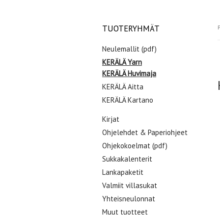
TUOTERYHMÄT
P
Neulemallit (pdf)
KERÄLÄ Yarn
KERÄLÄ Huvimaja
KERÄLÄ Aitta
KERÄLÄ Kartano
Kirjat
Ohjelehdet & Paperiohjeet
Ohjekokoelmat (pdf)
Sukkakalenterit
Lankapaketit
Valmiit villasukat
Yhteisneulonnat
Muut tuotteet