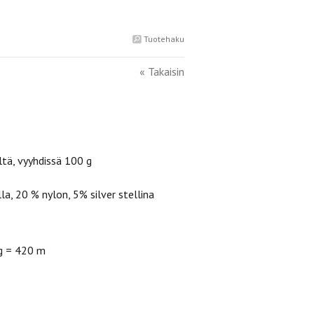
Tuotehaku
« Takaisin
ltä, vyyhdissä 100 g
a, 20 % nylon, 5% silver stellina
g = 420 m