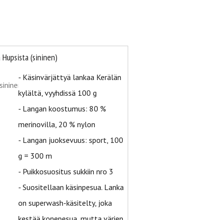
 Hupsista (sininen)
- Käsinvärjättyä lankaa Kerälän
kylältä, vyyhdissä 100 g
- Langan koostumus: 80 %
merinovilla, 20 % nylon
- Langan juoksevuus: sport, 100
g = 300 m
- Puikkosuositus sukkiin nro 3
- Suositellaan käsinpesua. Lanka
on superwash-käsitelty, joka
kestää konepesua, mutta värien