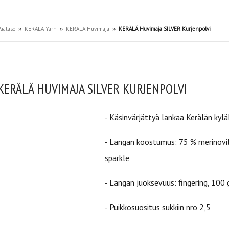
äätaso
››
KERÄLÄ Yarn
››
KERÄLÄ Huvimaja
››
KERÄLÄ Huvimaja SILVER Kurjenpolvi
KERÄLÄ HUVIMAJA SILVER KURJENPOLVI
- Käsinvärjättyä lankaa
Kerälän kylä
- Langan koostumus: 75 % merinovill
sparkle
- Langan juoksevuus: fingering,
100 
- Puikkosuositus sukkiin nro 2,5