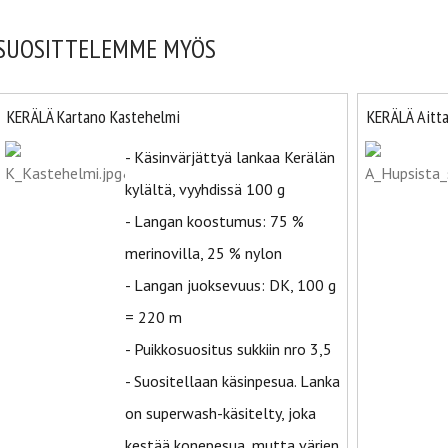
SUOSITTELEMME MYÖS
KERÄLÄ Kartano Kastehelmi
KERÄLÄ Aitta
- Käsinvärjättyä lankaa Kerälän
kylältä, vyyhdissä 100 g
- Langan koostumus: 75 %
merinovilla, 25 % nylon
- Langan juoksevuus: DK, 100 g
= 220 m
- Puikkosuositus sukkiin nro 3,5
- Suositellaan käsinpesua. Lanka
on superwash-käsitelty, joka
kestää konepesua, mutta värien