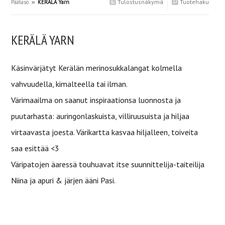
Tulostusnäkymä
Tuotehaku
Päätaso
››
KERÄLÄ Yarn
KERÄLÄ YARN
Käsinvärjätyt Kerälän merinosukkalangat kolmella
vahvuudella, kimalteella tai ilman.
Värimaailma on saanut inspiraationsa luonnosta ja
puutarhasta: auringonlaskuista, villiruusuista ja hiljaa
virtaavasta joesta. Värikartta kasvaa hiljalleen, toiveita
saa esittää <3
Väripatojen äaressä touhuavat itse suunnittelija-taiteilija
Niina ja apuri & järjen ääni Pasi.