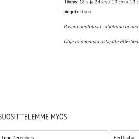
Tiheys:
18 s ja 24 krs / 10 cm x 10 
pingotettuna
Pusero neulotaan suljettuna neule
Ohje toimitetaan ostajalle PDF-tied
SUOSITTELEMME MYÖS
Long Decembers
Herttuatar