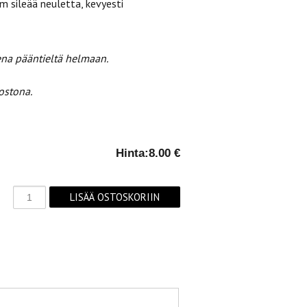
cm sileää neuletta, kevyesti
ena pääntieltä helmaan.
ostona.
Hinta:
8.00 €