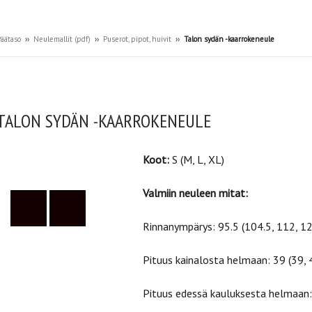
äätaso
››
Neulemallit (pdf)
››
Puserot, pipot, huivit
››
Talon sydän -kaarrokeneule
TALON SYDÄN -KAARROKENEULE
Koot:
S (M, L, XL)
Valmiin neuleen mitat:
Rinnanympärys: 95.5 (104.5, 112, 12
Pituus kainalosta helmaan: 39 (39, 
Pituus edessä kauluksesta helmaan: 