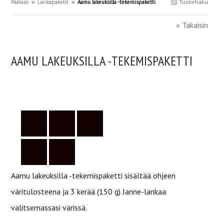
Tuotehaku
Päätaso
››
Lankapaketit
››
Aamu lakeuksilla -tekemispaketti
« Takaisin
AAMU LAKEUKSILLA -TEKEMISPAKETTI
Aamu lakeuksilla -tekemispaketti sisältää ohjeen
väritulosteena ja 3 kerää (150 g) Janne-lankaa
valitsemassasi värissä.