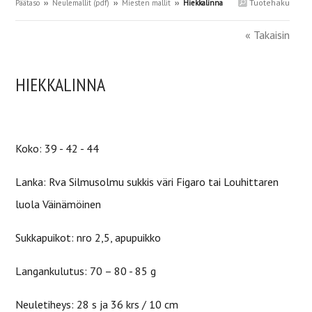
Tuotehaku
Päätaso
››
Neulemallit (pdf)
››
Miesten mallit
››
Hiekkalinna
« Takaisin
HIEKKALINNA
Koko: 39 - 42 -
44
Lanka: Rva Silmusolmu sukkis väri Figaro tai Louhittaren
luola Väinämöinen
Sukkapuikot: nro 2,5, apupuikko
Langankulutus: 70 – 80 - 85 g
Neuletiheys: 28 s ja 36 krs / 10 cm