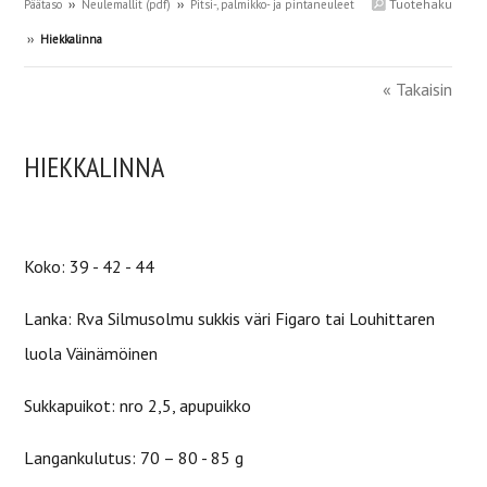
Tuotehaku
Päätaso
››
Neulemallit (pdf)
››
Pitsi-, palmikko- ja pintaneuleet
››
Hiekkalinna
« Takaisin
HIEKKALINNA
Koko: 39 - 42 -
44
Lanka: Rva Silmusolmu sukkis väri Figaro tai Louhittaren
luola Väinämöinen
Sukkapuikot: nro 2,5, apupuikko
Langankulutus: 70 – 80 - 85 g