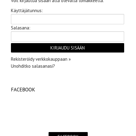
Voit kirjautua sisään alla olevalla lomakkeella.
Käyttäjätunnus:
Salasana:
Rekisteröidy verkkokauppaan »
Unohditko salasanasi?
FACEBOOK