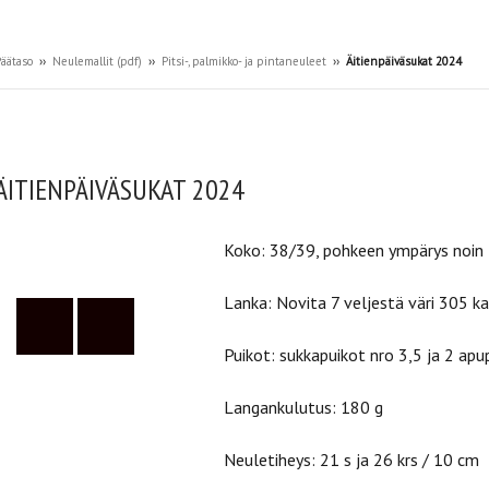
äätaso
››
Neulemallit (pdf)
››
Pitsi-, palmikko- ja pintaneuleet
››
Äitienpäiväsukat 2024
ÄITIENPÄIVÄSUKAT 2024
Koko: 38/39, pohkeen ympärys noin
Lanka: Novita 7 veljestä väri 305 k
Puikot: sukkapuikot nro 3,5 ja 2 apu
Langankulutus: 180 g
Neuletiheys: 21 s ja 26 krs / 10 cm