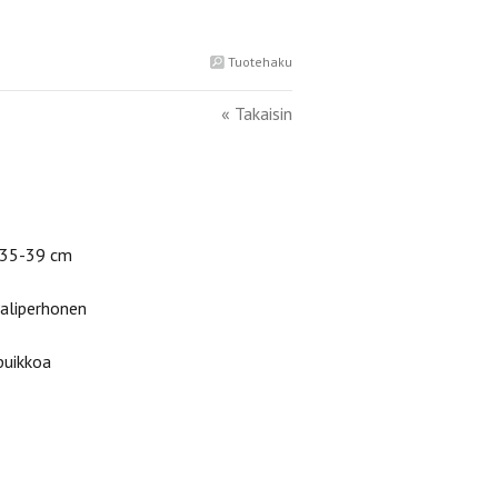
Tuotehaku
« Takaisin
 35-39 cm
aaliperhonen
puikkoa