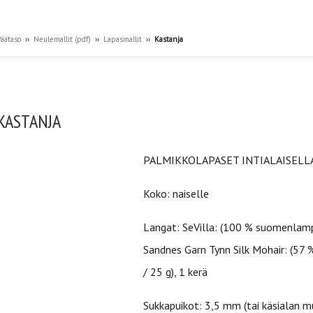
äätaso
››
Neulemallit (pdf)
››
Lapasmallit
››
Kastanja
KASTANJA
PALMIKKOLAPASET INTIALAISELL
Koko: naiselle
Langat: SeVilla: (100 % suomenlampa
Sandnes Garn Tynn Silk Mohair: (57 %
/ 25 g), 1 kerä
Sukkapuikot: 3,5 mm (tai käsialan 